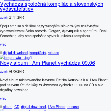
Vychádza spoločná kompilácia slovenských
vydavateľstiev
admin
21/11/2016
Spojili sme sa s ďalšími najvýraznejšími slovenskými nezávislými
vydavateľstvami Slnko records, Gergaz, Ajlavmjuzik a agentúrou Real
Something, aby sme spoločne vytvorili unikátnu kompiláciu.
viac
digital download
,
kompilácia
,
release
Nový album I Am Planet vychádza 09.06
admin
08/06/2016
Nový album talentovaného klaviristu Patrika Korinok a.k.a. I Am Planet
pod názvom
On the Way to Antarctica
vychádza 09.06 na CD a ako
digitálny download.
viac
album
,
CD
,
digital download
,
I Am Planet
,
release