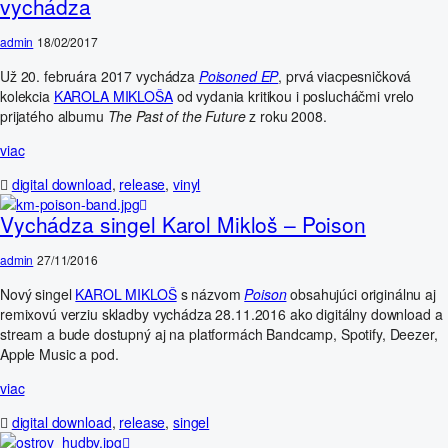
vychádza
admin
18/02/2017
Už 20. februára 2017 vychádza
Poisoned EP
, prvá viacpesničková
kolekcia
KAROLA MIKLOŠA
od vydania kritikou i poslucháčmi vrelo
prijatého albumu
The Past of the Future
z roku 2008.
viac
digital download
,
release
,
vinyl
Vychádza singel Karol Mikloš – Poison
admin
27/11/2016
Nový singel
KAROL MIKLOŠ
s názvom
Poison
obsahujúci originálnu aj
remixovú verziu skladby vychádza 28.11.2016 ako digitálny download a
stream a bude dostupný aj na platformách Bandcamp, Spotify, Deezer,
Apple Music a pod.
viac
digital download
,
release
,
singel