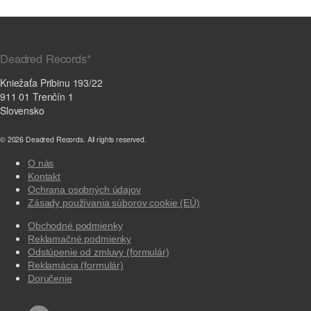
Deadred Records*
Kniežaťa Pribinu 193/22
911 01 Trenčín 1
Slovensko
© 2026 Deadred Records. All rights reserved.
O nás
Kontakt
Ochrana osobných údajov
Zásady používania súborov cookie (EÚ)
Obchodné podmienky
Reklamačné podmienky
Odstúpenie od zmluvy (formulár)
Reklamácia (formulár)
Doručenie