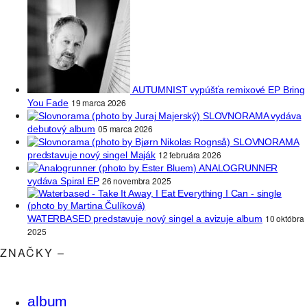
AUTUMNIST vypúšťa remixové EP Bring
19 marca 2026
You Fade
SLOVNORAMA vydáva
05 marca 2026
debutový album
SLOVNORAMA
12 februára 2026
predstavuje nový singel Maják
ANALOGRUNNER
26 novembra 2025
vydáva Spiral EP
10 októbra
WATERBASED predstavuje nový singel a avizuje album
2025
ZNAČKY –
album