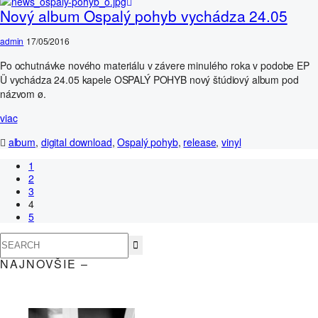
Nový album Ospalý pohyb vychádza 24.05
admin
17/05/2016
Po ochutnávke nového materiálu v závere minulého roka v podobe EP
Ü vychádza 24.05 kapele OSPALÝ POHYB nový štúdiový album pod
názvom ø.
viac
album
,
digital download
,
Ospalý pohyb
,
release
,
vinyl
1
2
3
4
5
NAJNOVŠIE –