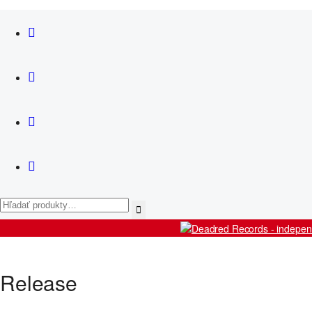
News
Košík
Artists
Release
Releases
Live
Shop