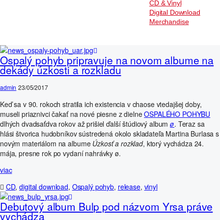
CD & Vinyl
Digital Download
Merchandise
Ospalý pohyb pripravuje na novom albume na
dekády úzkosti a rozkladu
admin
23/05/2017
Keď sa v 90. rokoch stratila ich existencia v chaose vtedajšej doby,
museli priaznivci čakať na nové piesne z dielne
OSPALÉHO POHYBU
dlhých dvadsaťdva rokov až prišiel ďalší štúdiový album
ø
. Teraz sa
hlási štvorica hudobníkov sústredená okolo skladateľa Martina Burlasa s
novým materiálom na albume
Úzkosť a rozklad
, ktorý vychádza 24.
mája, presne rok po vydaní nahrávky ø.
viac
CD
,
digital download
,
Ospalý pohyb
,
release
,
vinyl
Debutový album Bulp pod názvom Yrsa práve
vychádza