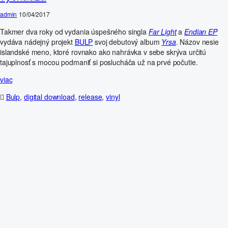
admin
10/04/2017
Takmer dva roky od vydania úspešného singla
Far Light
a
Endian EP
vydáva nádejný projekt
BULP
svoj debutový album
Yrsa
. Názov nesie
islandské meno, ktoré rovnako ako nahrávka v sebe skrýva určitú
tajuplnosť s mocou podmaniť si poslucháča už na prvé počutie.
viac
Bulp
,
digital download
,
release
,
vinyl