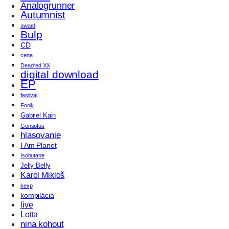
Analogrunner
Autumnist
award
Bulp
CD
cena
Deadred XX
digital download
EP
festival
Foolk
Gabriel Kain
Gonsofus
hlasovanie
I Am Planet
Isobutane
Jelly Belly
Karol Mikloš
kexp
kompilácia
live
Lotta
nina kohout