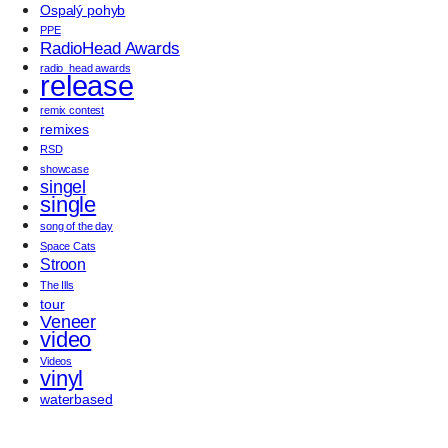
Ospalý pohyb
PPE
RadioHead Awards
radio_head awards
release
remix contest
remixes
RSD
showcase
singel
single
song of the day
Space Cats
Stroon
The Ills
tour
Veneer
video
Videos
vinyl
waterbased