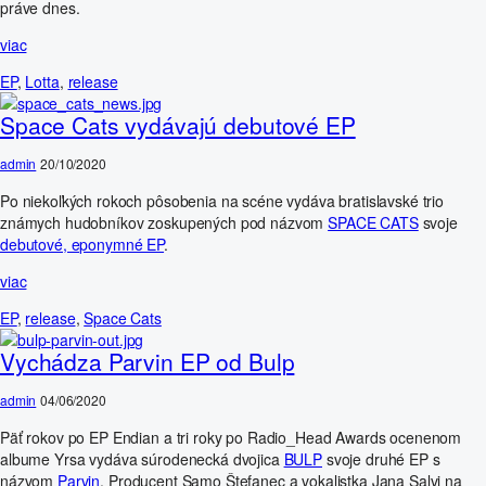
práve dnes.
viac
EP
,
Lotta
,
release
Space Cats vydávajú debutové EP
admin
20/10/2020
Po niekoľkých rokoch pôsobenia na scéne vydáva bratislavské trio
známych hudobníkov zoskupených pod názvom
SPACE CATS
svoje
debutové, eponymné EP
.
viac
EP
,
release
,
Space Cats
Vychádza Parvin EP od Bulp
admin
04/06/2020
Päť rokov po EP Endian a tri roky po Radio_Head Awards ocenenom
albume Yrsa vydáva súrodenecká dvojica
BULP
svoje druhé EP s
názvom
Parvin
. Producent Samo Štefanec a vokalistka Jana Salvi na