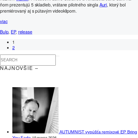
ňom prezentujú 5 skladieb, vrátane pilotného singla
Auri
, ktorý bol
premiérovaný aj s pútavým videoklipom.
viac
Bulp
,
EP
,
release
1
2
NAJNOVŠIE –
AUTUMNIST vypúšťa remixové EP Bring
19 marca 2026
You Fade