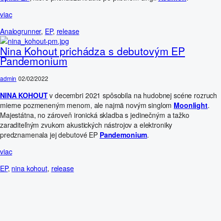
viac
Analogrunner
,
EP
,
release
Nina Kohout prichádza s debutovým EP
Pandemonium
admin
02/02/2022
NINA KOHOUT
v decembri 2021 spôsobila na hudobnej scéne rozruch
mierne pozmeneným menom, ale najmä novým singlom
Moonlight
.
Majestátna, no zároveň ironická skladba s jedinečným a tažko
zaraditeľným zvukom akustických nástrojov a elektroniky
predznamenala jej debutové EP
Pandemonium
.
viac
EP
,
nina kohout
,
release