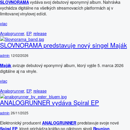
SLOVNORAMA
vydáva svoj debutový eponymný album. Nahrávka
vychádza digitálne na všetkých streamovacích platformách aj v
limitovanej vinylovej edícii.
viac
Analogrunner
,
EP
,
release
SLOVNORAMA predstavuje nový singel Maják
admin
12/02/2026
Maják
avizuje debutový eponymný album, ktorý vyjde 5. marca 2026
digitálne aj na vinyle.
viac
Analogrunner
,
EP
,
release
ANALOGRUNNER vydáva Spiral EP
admin
26/11/2025
Elektronický producent
ANALOGRUNNER
predstavuje svoje nové
Spiral EP
, ktoré prichádza krátko po pilotnom singli
Reunion
.