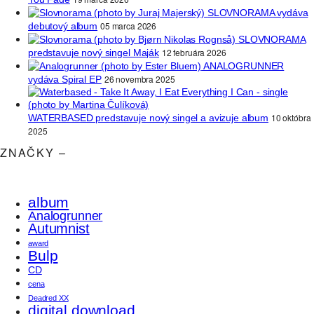
SLOVNORAMA vydáva
05 marca 2026
debutový album
SLOVNORAMA
12 februára 2026
predstavuje nový singel Maják
ANALOGRUNNER
26 novembra 2025
vydáva Spiral EP
10 októbra
WATERBASED predstavuje nový singel a avizuje album
2025
ZNAČKY –
album
Analogrunner
Autumnist
award
Bulp
CD
cena
Deadred XX
digital download