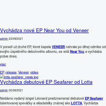
Vychádza nové EP Near You od Veneer
admin
23/09/2021
V poradí už druhé EP, ktoré kapela
VENEER
nahrala po dlhej odmlke od
svojho úspešného debutového albumu, sa volá
Near You
a vychádza
práve dnes.
viac
EP
,
release
,
Veneer
,
video
Vychádza debutové EP Seafarer od Lotta
admin
02/06/2021
Nedávno vydaný singel Léonard predznamenal debutové
EP Seafarer
talentovanej speváčky a skladateľky známej ako
LOTTA
. Vychádza