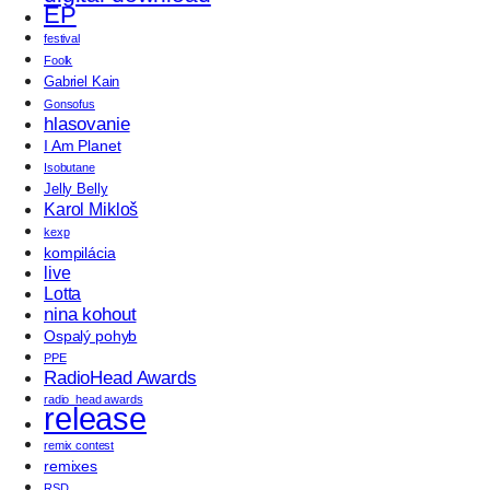
EP
festival
Foolk
Gabriel Kain
Gonsofus
hlasovanie
I Am Planet
Isobutane
Jelly Belly
Karol Mikloš
kexp
kompilácia
live
Lotta
nina kohout
Ospalý pohyb
PPE
RadioHead Awards
radio_head awards
release
remix contest
remixes
RSD