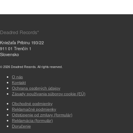
Deadred Records*
Kniežaťa Pribinu 193/22
911 01 Trenčín 1
Slovensko
© 2026 Deadred Records. All rights reserved.
O nás
Kontakt
Ochrana osobných údajov
Zásady používania súborov cookie (EÚ)
Obchodné podmienky
Reklamačné podmienky
Odstúpenie od zmluvy (formulár)
Reklamácia (formulár)
Doručenie