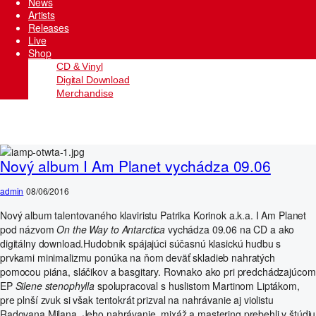
News
Artists
Releases
Live
Shop
CD & Vinyl
Digital Download
Merchandise
Nový album I Am Planet vychádza 09.06
admin
08/06/2016
Nový album talentovaného klaviristu Patrika Korinok a.k.a. I Am Planet
pod názvom
On the Way to Antarctica
vychádza 09.06 na CD a ako
digitálny download.Hudobník spájajúci súčasnú klasickú hudbu s
prvkami minimalizmu ponúka na ňom deväť skladieb nahratých
pomocou piána, sláčikov a basgitary. Rovnako ako pri predchádzajúcom
EP
Silene stenophylla
spolupracoval s huslistom Martinom Liptákom,
pre plnší zvuk si však tentokrát prizval na nahrávanie aj violistu
Radovana Milana. Jeho nahrávanie, mixáž a mastering prebehli v štúdiu