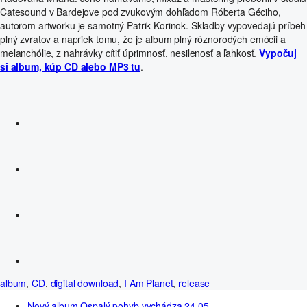
Catesound v Bardejove pod zvukovým dohľadom Róberta Géciho,
autorom artworku je samotný Patrik Korinok. Skladby vypovedajú príbeh
plný zvratov a napriek tomu, že je album plný rôznorodých emócii a
melanchólie, z nahrávky cítiť úprimnosť, nesilenosť a ľahkosť.
Vypočuj
si album, kúp CD alebo MP3 tu
.
album
,
CD
,
digital download
,
I Am Planet
,
release
Nový album Ospalý pohyb vychádza 24.05