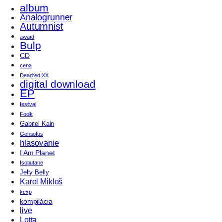
album
Analogrunner
Autumnist
award
Bulp
CD
cena
Deadred XX
digital download
EP
festival
Foolk
Gabriel Kain
Gonsofus
hlasovanie
I Am Planet
Isobutane
Jelly Belly
Karol Mikloš
kexp
kompilácia
live
Lotta