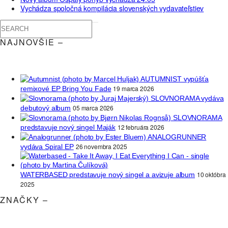
Vychádza spoločná kompilácia slovenských vydavateľstiev
NAJNOVŠIE –
AUTUMNIST vypúšťa
19 marca 2026
remixové EP Bring You Fade
SLOVNORAMA vydáva
05 marca 2026
debutový album
SLOVNORAMA
12 februára 2026
predstavuje nový singel Maják
ANALOGRUNNER
26 novembra 2025
vydáva Spiral EP
10 októbra
WATERBASED predstavuje nový singel a avizuje album
2025
ZNAČKY –