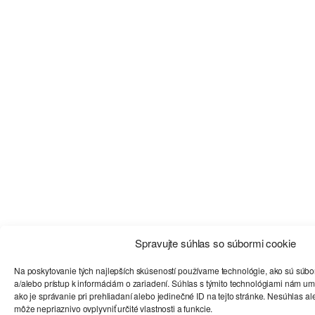
Spravujte súhlas so súbormi cookie
Na poskytovanie tých najlepších skúseností používame technológie, ako sú súbo
a/alebo prístup k informáciám o zariadení. Súhlas s týmito technológiami nám u
ako je správanie pri prehliadaní alebo jedinečné ID na tejto stránke. Nesúhlas a
môže nepriaznivo ovplyvniť určité vlastnosti a funkcie.