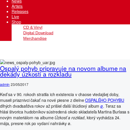
News
Artists
Releases
Live
Shop
CD & Vinyl
Digital Download
Merchandise
Ospalý pohyb pripravuje na novom albume na
dekády úzkosti a rozkladu
admin
23/05/2017
Keď sa v 90. rokoch stratila ich existencia v chaose vtedajšej doby,
museli priaznivci čakať na nové piesne z dielne
OSPALÉHO POHYBU
dlhých dvadsaťdva rokov až prišiel ďalší štúdiový album
ø
. Teraz sa
hlási štvorica hudobníkov sústredená okolo skladateľa Martina Burlasa s
novým materiálom na albume
Úzkosť a rozklad
, ktorý vychádza 24.
mája, presne rok po vydaní nahrávky ø.