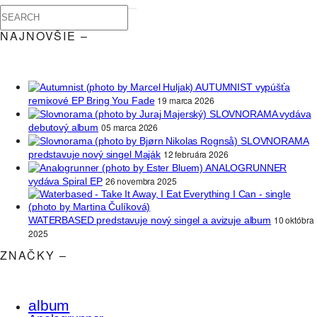
NAJNOVŠIE –
AUTUMNIST vypúšťa
19 marca 2026
remixové EP Bring You Fade
SLOVNORAMA vydáva
05 marca 2026
debutový album
SLOVNORAMA
12 februára 2026
predstavuje nový singel Maják
ANALOGRUNNER
26 novembra 2025
vydáva Spiral EP
10 októbra
WATERBASED predstavuje nový singel a avizuje album
2025
ZNAČKY –
album