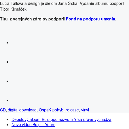
Lucia Tallová a design je dielom Jána Šicka. Vydanie albumu podporil
Tibor Klimáček.
Titul z verejných zdrojov podporil
Fond na podporu umenia
.
CD
,
digital download
,
Ospalý pohyb
,
release
,
vinyl
Debutový album Bulp pod názvom Yrsa práve vychádza
Nové video Bulp – Yours