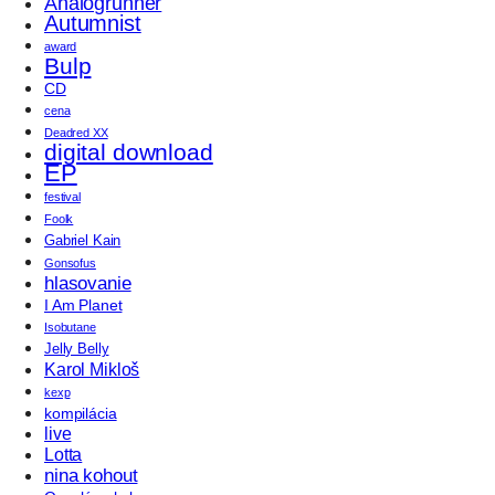
Analogrunner
Autumnist
award
Bulp
CD
cena
Deadred XX
digital download
EP
festival
Foolk
Gabriel Kain
Gonsofus
hlasovanie
I Am Planet
Isobutane
Jelly Belly
Karol Mikloš
kexp
kompilácia
live
Lotta
nina kohout