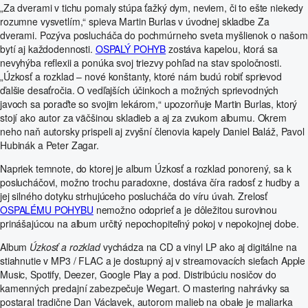
„Za dverami v tichu pomaly stúpa ťažký dym, neviem, či to ešte niekedy
rozumne vysvetlím,“ spieva Martin Burlas v úvodnej skladbe Za
dverami. Pozýva poslucháča do pochmúrneho sveta myšlienok o našom
bytí aj každodennosti.
OSPALÝ POHYB
zostáva kapelou, ktorá sa
nevyhýba reflexii a ponúka svoj triezvy pohľad na stav spoločnosti.
„Úzkosť a rozklad – nové konštanty, ktoré nám budú robiť sprievod
ďalšie desaťročia. O vedľajších účinkoch a možných sprievodných
javoch sa poraďte so svojim lekárom,“ upozorňuje Martin Burlas, ktorý
stojí ako autor za väčšinou skladieb a aj za zvukom albumu. Okrem
neho naň autorsky prispeli aj zvyšní členovia kapely Daniel Baláž, Pavol
Hubinák a Peter Zagar.
Napriek temnote, do ktorej je album Úzkosť a rozklad ponorený, sa k
poslucháčovi, možno trochu paradoxne, dostáva číra radosť z hudby a
jej silného dotyku strhujúceho poslucháča do víru úvah. Zrelosť
OSPALÉMU POHYBU
nemožno odoprieť a je dôležitou surovinou
prinášajúcou na album určitý nepochopiteľný pokoj v nepokojnej dobe.
Album
Úzkosť a rozklad
vychádza na CD a vinyl LP ako aj digitálne na
stiahnutie v MP3 / FLAC a je dostupný aj v streamovacích sieťach Apple
Music, Spotify, Deezer, Google Play a pod. Distribúciu nosičov do
kamenných predajní zabezpečuje Wegart. O mastering nahrávky sa
postaral tradične Dan Václavek, autorom malieb na obale je maliarka