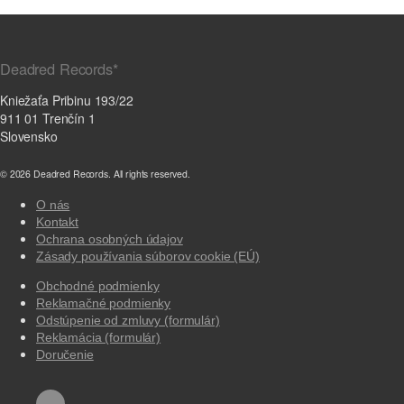
Deadred Records*
Kniežaťa Pribinu 193/22
911 01 Trenčín 1
Slovensko
© 2026 Deadred Records. All rights reserved.
O nás
Kontakt
Ochrana osobných údajov
Zásady používania súborov cookie (EÚ)
Obchodné podmienky
Reklamačné podmienky
Odstúpenie od zmluvy (formulár)
Reklamácia (formulár)
Doručenie