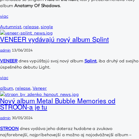
album
Anatomy Of Shadows
.
viac
Autumnist
,
release
,
single
VENEER vydávajú nový album Splint
admin
13/06/2024
VENEER
dnes vypúšťajú svoj nový album
Splint
, iba druhý od svojho
úspešného debutu Light.
viac
album
,
release
,
Veneer
Nový album Metal Bubble Memories od
STROON-a je tu
admin
30/05/2024
STROON
dnes vydáva jeho doteraz hudobne a zvukovo
najfarebnejší, najpríbehovejší a možno aj najodvážnejší album –