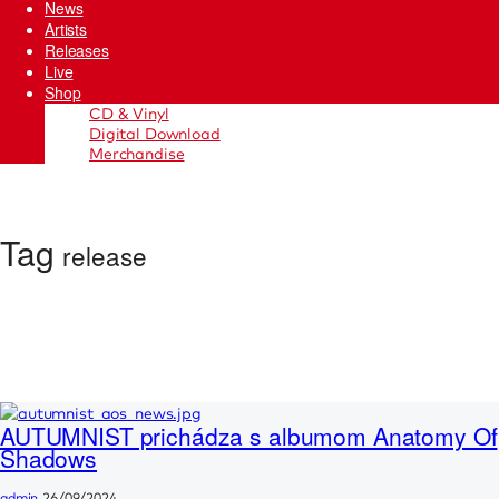
News
Artists
Releases
Live
Shop
CD & Vinyl
Digital Download
Merchandise
Tag
release
AUTUMNIST prichádza s albumom Anatomy Of
Shadows
admin
26/09/2024