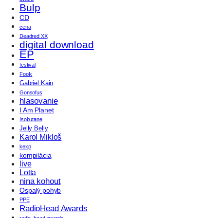
Bulp
CD
cena
Deadred XX
digital download
EP
festival
Foolk
Gabriel Kain
Gonsofus
hlasovanie
I Am Planet
Isobutane
Jelly Belly
Karol Mikloš
kexp
kompilácia
live
Lotta
nina kohout
Ospalý pohyb
PPE
RadioHead Awards
radio_head awards