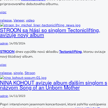
pripravovaného debutového albumu.
viac
release
,
Veneer
,
video
STROON sa hlási so singlom Tectoniclifting,
avizuje nový album
admin
14/05/2024
STROON
dnes vypúšťa novú skladbu
Tectoniclifting
, ktorou avizuje
nový štúdiový album.
viac
release
,
single
,
Stroon
NINA KOHOUT avizuje album ďalším singlom s
názvom Song of an Unborn Mother
admin
14/11/2023
Popri intenzívnom jesennom koncertovaní, ktoré zahŕňa vystúpenia