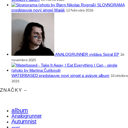
SLOVNORAMA
predstavuje nový singel Maják
12 februára 2026
ANALOGRUNNER vydáva Spiral EP
26
novembra 2025
WATERBASED predstavuje nový singel a avizuje album
10 októbra
2025
ZNAČKY –
album
Analogrunner
Autumnist
award