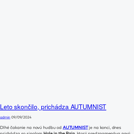
Leto skončilo, prichádza AUTUMNIST
admin
09/09/2024
Dlhé čakanie na novú hudbu od
AUTUMNIST
je na konci, dnes
prichádza so singlom
Hole in the Rain
, ktorý predznamenáva nový