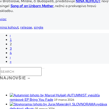
v Bratislave, Miláne, či Budapešti, predstavuje
NINA KOHOUT
nový
singel
Song of an Unborn Mother
, nežnú a prekvapivo hravú
skladbu.
viac
nina kohout
,
release
,
single
‹
1
2
3
4
›
»
NAJNOVŠIE –
AUTUMNIST vypúšťa
remixové EP Bring You Fade
19 marca 2026
SLOVNORAMA vydáva
debutový album
05 marca 2026