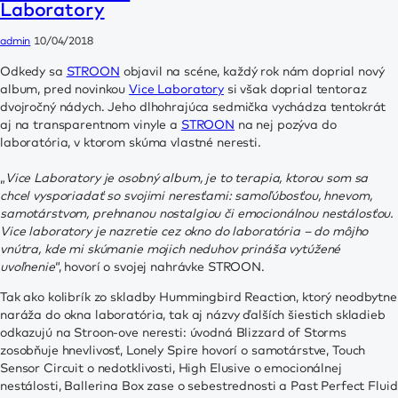
CD & Vinyl
Laboratory
Digital Download
Merchandise
admin
10/04/2018
Odkedy sa
STROON
objavil na scéne, každý rok nám doprial nový
album, pred novinkou
Vice Laboratory
si však doprial tentoraz
dvojročný nádych. Jeho dlhohrajúca sedmička vychádza tentokrát
aj na transparentnom vinyle a
STROON
na nej pozýva do
laboratória, v ktorom skúma vlastné neresti.
„
Vice Laboratory je osobný album, je to terapia, ktorou som sa
chcel vysporiadať so svojimi neresťami: samoľúbosťou, hnevom,
samotárstvom, prehnanou nostalgiou či emocionálnou nestálosťou.
Vice laboratory je nazretie cez okno do laboratória – do môjho
vnútra, kde mi skúmanie mojich neduhov prináša vytúžené
uvoľnenie
“, hovorí o svojej nahrávke STROON.
Tak ako kolibrík zo skladby Hummingbird Reaction, ktorý neodbytne
naráža do okna laboratória, tak aj názvy ďalších šiestich skladieb
odkazujú na Stroon-ove neresti: úvodná Blizzard of Storms
zosobňuje hnevlivosť, Lonely Spire hovorí o samotárstve, Touch
Sensor Circuit o nedotklivosti, High Elusive o emocionálnej
nestálosti, Ballerina Box zase o sebestrednosti a Past Perfect Fluid