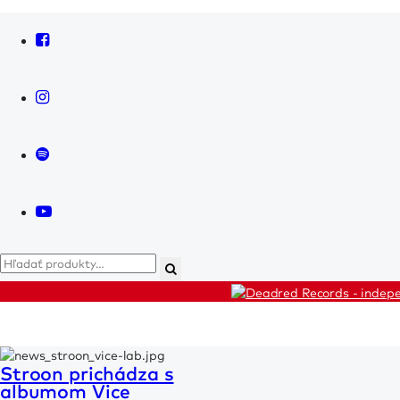
News
Košík
Artists
Releases
Stroon prichádza s
Live
Shop
albumom Vice