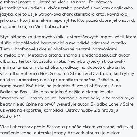
o ťahavej nostalgii, ktorá sa vlečie za nami. Pri názvoch
jednotlivých skladieb si občas treba pomôcť slovníkom anglického
jazyka, ale to už je Stroon-ova charakteristická črta. Rovnako aj
jeho zvuk, ktorý si s nikým nepomýlite. Kto pozná dobre jeho sound,
dostane ho aj na Vice Laboratory.
Štyri skladby zo siedmych vznikli z vibrafónových improvizácii, ktoré
slúžia ako základné harmonické a melodické odrazové mostíky.
Tieto vibrafónové skice sú obaľované beatmi, harmóniami
a melódiami. Metalová gitara, známa z predchádzajúcich dvoch
albumov tentokrát ostala v kúte. Nechýba typický stroonovský
minimalizmus a melanchólia, aj odkazy na klubovú elektroniku
v skladbe Ballerina Box. S ňou má Stroon vrelý vzťah, aj keď rytmy
na Vice Laboratory nie sú priamočiaro tanečné. Počuť tu aj
samplované živé bicie, na jednotke Blizzard of Storms, či na
Ballerina Box. „Nie je to najaktuálnejšia elektronika, ale
‘stroonovina’ – známy sound, harmónie a melódie, je to modálne, a
beaty nie sú úplne na prvú“, vysvetľuje autor. Skladba Lonely Spire
už vyšla na exportnej kompilácii Ostrov hudby 2 a hráva ju
Rádio_FM.
Vice Laboratory podľa Stroon-a prináša okrem vnútornej očisty aj
zavŕšenie jednej autorskej etapy. Artwork albumu je dielom