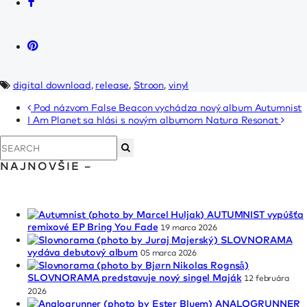
digital download
,
release
,
Stroon
,
vinyl
Pod názvom False Beacon vychádza nový album Autumnist
I Am Planet sa hlási s novým albumom Natura Resonat
NAJNOVŠIE –
AUTUMNIST vypúšťa
remixové EP Bring You Fade
19 marca 2026
SLOVNORAMA
vydáva debutový album
05 marca 2026
SLOVNORAMA predstavuje nový singel Maják
12 februára
2026
ANALOGRUNNER