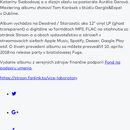
Kataríny Svobodovej a o dizajn obalu sa postarala Aurélia Garová.
Mastering albumu zhotovil Tom Karásek v štúdiu Gargle&Expel
v Dubline.
Album vychádza na Deadred / Starcastic ako 12” vinyl LP (ghost
transparent) a digitálne vo formátoch MP3, FLAC na stiahnutie zo
stránok Stroon-a a oboch vydavateľstiev a zároveň v
streamovacích sieťach Apple Music, Spotify, Deezer, Google Play
atď. O živom prevedení albumu sa môžete presvedčiť 10. apríla
2018 na release party v bratislavskej Fuge.
Vydanie albumu z verejných zdrojov finančne podporil
Fond na
podporu umenia
.
https://stroon.fanlink.to/vice-laboratory