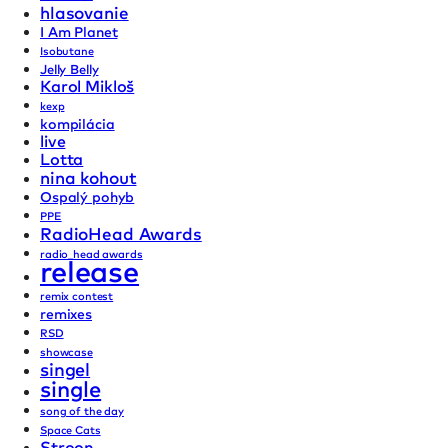
hlasovanie
I Am Planet
Isobutane
Jelly Belly
Karol Mikloš
kexp
kompilácia
live
Lotta
nina kohout
Ospalý pohyb
PPE
RadioHead Awards
radio_head awards
release
remix contest
remixes
RSD
showcase
singel
single
song of the day
Space Cats
Stroon