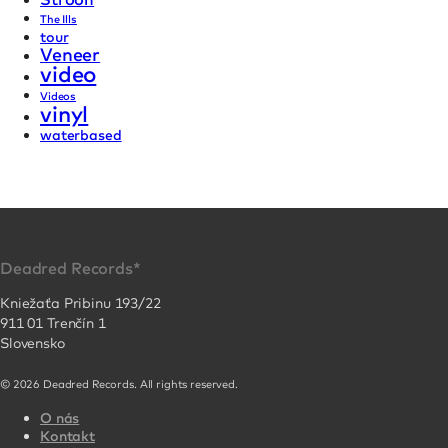
The Ills
tour
Veneer
video
Videos
vinyl
waterbased
Deadred Records*
Kniežaťa Pribinu 193/22
911 01 Trenčín 1
Slovensko
© 2026 Deadred Records. All rights reserved.
O nás
Kontakt