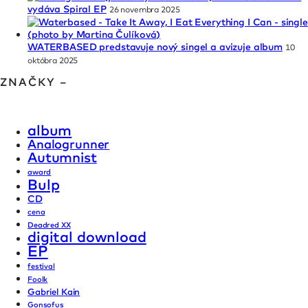
vydáva Spiral EP
26 novembra 2025
WATERBASED predstavuje nový singel a avizuje album
10
októbra 2025
ZNAČKY –
album
Analogrunner
Autumnist
award
Bulp
CD
cena
Deadred XX
digital download
EP
festival
Foolk
Gabriel Kain
Gonsofus