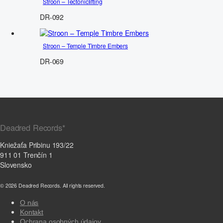
Stroon – Tectoniclifting
DR-092
Stroon – Temple Timbre Embers
DR-069
Deadred Records*
Kniežaťa Pribinu 193/22
911 01 Trenčín 1
Slovensko
© 2026 Deadred Records. All rights reserved.
O nás
Kontakt
Ochrana osobných údajov