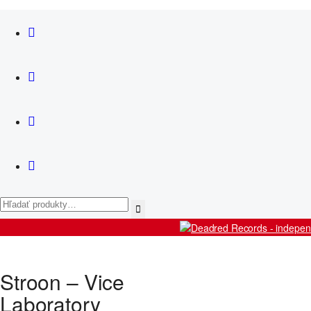
News
Košík
Artists
Stroon – Vice
Releases
Live
Laboratory
Shop