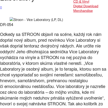
CD & Vinyl
Digital Download
Merchandise
DR-054
Odkedy sa STROON objavil na scéne, každý rok nám
doprial nový album, pred novinkou Vice Laboratory si
však doprial tentoraz dvojročný nádych. Ale určite nie
oddych! Jeho dlhohrajúca sedmička Vice Laboratory
vychádza na vinyle a STROON na nej pozýva do
laboratória, v ktorom skúma vlastné neresti. „Vice
Laboratory je osobný album, je to terapia, ktorou som sa
chcel vysporiadať so svojimi neresťami: samoľúbosťou,
hnevom, samotárstvom, prehnanou nostalgiou
či emocionálnou nestálosťou. Vice laboratory je nazretie
cez okno do laboratória – do môjho vnútra, kde mi
skúmanie mojich neduhov prináša vytúžené uvoľnenie“,
hovorí o svojej nahrávke STROON. Tak ako kolibrík zo