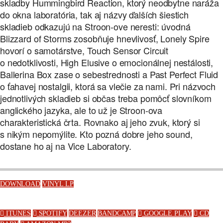
skladby Hummingbird Reaction, ktorý neodbytne naráža
do okna laboratória, tak aj názvy ďalších šiestich
skladieb odkazujú na Stroon-ove neresti: úvodná
Blizzard of Storms zosobňuje hnevlivosť, Lonely Spire
hovorí o samotárstve, Touch Sensor Circuit
o nedotklivosti, High Elusive o emocionálnej nestálosti,
Ballerina Box zase o sebestrednosti a Past Perfect Fluid
o ťahavej nostalgii, ktorá sa vlečie za nami. Pri názvoch
jednotlivých skladieb si občas treba pomôcť slovníkom
anglického jazyka, ale to už je Stroon-ova
charakteristická črta. Rovnako aj jeho zvuk, ktorý si
s nikým nepomýlite. Kto pozná dobre jeho sound,
dostane ho aj na Vice Laboratory.
DOWNLOAD
VINYL LP
ITUNES
SPOTIFY
DEEZER
BANDCAMP
GOOGLE PLAY
CD