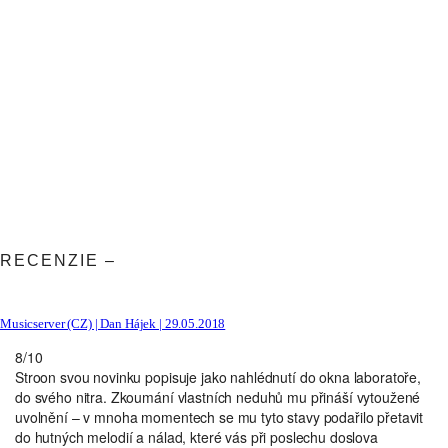
RECENZIE –
Musicserver (CZ) | Dan Hájek | 29.05.2018
8/10
Stroon svou novinku popisuje jako nahlédnutí do okna laboratoře,
do svého nitra. Zkoumání vlastních neduhů mu přináší vytoužené
uvolnění – v mnoha momentech se mu tyto stavy podařilo přetavit
do hutných melodií a nálad, které vás při poslechu doslova