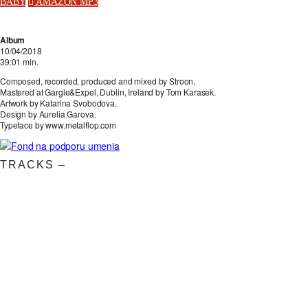
BABY
AMAZON MP3
Album
10/04/2018
39:01 min.
Composed, recorded, produced and mixed by Stroon.
Mastered at Gargle&Expel, Dublin, Ireland by Tom Karasek.
Artwork by Katarina Svobodova.
Design by Aurelia Garova.
Typeface by www.metalflop.com
TRACKS –