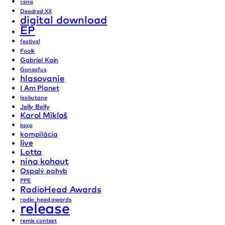
cena
Deadred XX
digital download
EP
festival
Foolk
Gabriel Kain
Gonsofus
hlasovanie
I Am Planet
Isobutane
Jelly Belly
Karol Mikloš
kexp
kompilácia
live
Lotta
nina kohout
Ospalý pohyb
PPE
RadioHead Awards
radio_head awards
release
remix contest