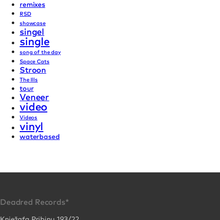
remixes
RSD
showcase
singel
single
song of the day
Space Cats
Stroon
The Ills
tour
Veneer
video
Videos
vinyl
waterbased
Deadred Records*
Kniežaťa Pribinu 193/22