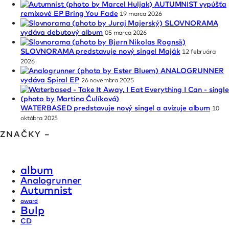
AUTUMNIST vypúšťa
remixové EP Bring You Fade
19 marca 2026
SLOVNORAMA
vydáva debutový album
05 marca 2026
SLOVNORAMA predstavuje nový singel Maják
12 februára
2026
ANALOGRUNNER
vydáva Spiral EP
26 novembra 2025
WATERBASED predstavuje nový singel a avizuje album
10
októbra 2025
ZNAČKY –
album
Analogrunner
Autumnist
award
Bulp
CD