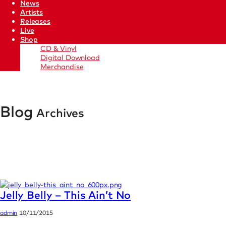
News
Artists
Releases
Live
Shop
CD & Vinyl
Digital Download
Merchandise
Blog
Archives
Jelly Belly – This Ain’t No
admin
10/11/2015