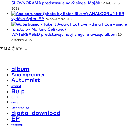
SLOVNORAMA predstavuje nový singel Maják
12 februára
2026
ANALOGRUNNER
vydáva Spiral EP
26 novembra 2025
WATERBASED predstavuje nový singel a avizuje album
10
októbra 2025
ZNAČKY –
album
Analogrunner
Autumnist
award
Bulp
CD
cena
Deadred XX
digital download
EP
festival