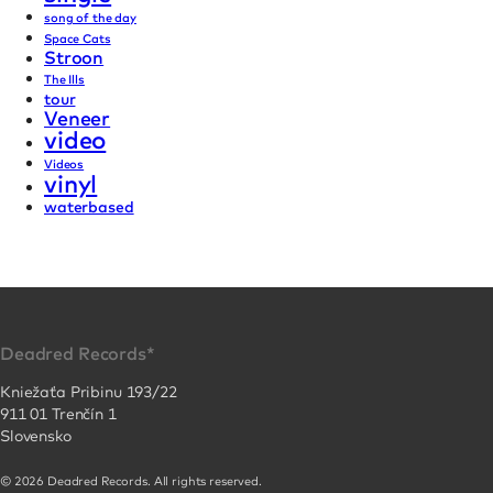
song of the day
Space Cats
Stroon
The Ills
tour
Veneer
video
Videos
vinyl
waterbased
Deadred Records*
Kniežaťa Pribinu 193/22
911 01 Trenčín 1
Slovensko
© 2026 Deadred Records. All rights reserved.