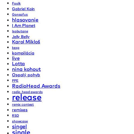
Foolk
Gabriel Kain
Gonsofus
hlasovanie
I Am Planet
Isobutane
Jelly Belly
Karol Mikloš
kexp
kompilácia
live
Lotta
nina kohout
Ospalý pohyb
PPE
RadioHead Awards
radio_head awards
release
remix contest
remixes
RSD
showcase
singel
single