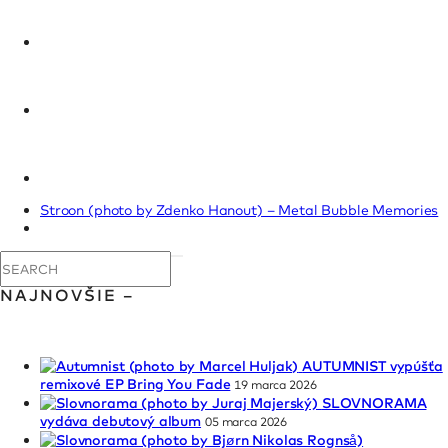
Stroon (photo by Zdenko Hanout) – Metal Bubble Memories
NAJNOVŠIE –
AUTUMNIST vypúšťa
remixové EP Bring You Fade
19 marca 2026
SLOVNORAMA
vydáva debutový album
05 marca 2026