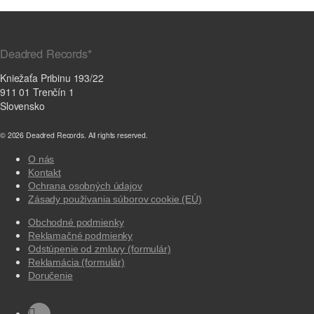
Deadred Records*
Kniežaťa Pribinu 193/22
911 01 Trenčín 1
Slovensko
© 2026 Deadred Records. All rights reserved.
O nás
Kontakt
Ochrana osobných údajov
Zásady používania súborov cookie (EÚ)
Obchodné podmienky
Reklamačné podmienky
Odstúpenie od zmluvy (formulár)
Reklamácia (formulár)
Doručenie