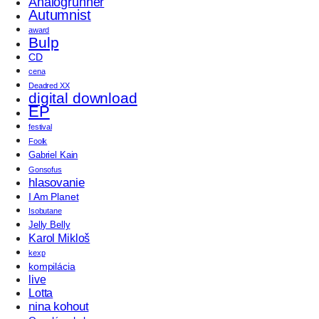
Analogrunner
Autumnist
award
Bulp
CD
cena
Deadred XX
digital download
EP
festival
Foolk
Gabriel Kain
Gonsofus
hlasovanie
I Am Planet
Isobutane
Jelly Belly
Karol Mikloš
kexp
kompilácia
live
Lotta
nina kohout