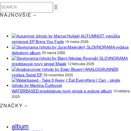
NAJNOVŠIE –
AUTUMNIST vypúšťa
19 marca 2026
remixové EP Bring You Fade
SLOVNORAMA vydáva
05 marca 2026
debutový album
SLOVNORAMA
12 februára 2026
predstavuje nový singel Maják
ANALOGRUNNER
26 novembra 2025
vydáva Spiral EP
10 októbra
WATERBASED predstavuje nový singel a avizuje album
2025
ZNAČKY –
album