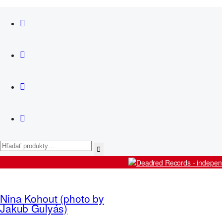
News
Košík
Artists
Nina Kohout (photo by
Releases
Jakub Gulyás)
Live
Shop