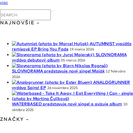
viac
NAJNOVŠIE –
AUTUMNIST vypúšťa
remixové EP Bring You Fade
19 marca 2026
SLOVNORAMA
vydáva debutový album
05 marca 2026
SLOVNORAMA predstavuje nový singel Maják
12 februára
2026
ANALOGRUNNER
vydáva Spiral EP
26 novembra 2025
WATERBASED predstavuje nový singel a avizuje album
10
októbra 2025
ZNAČKY –