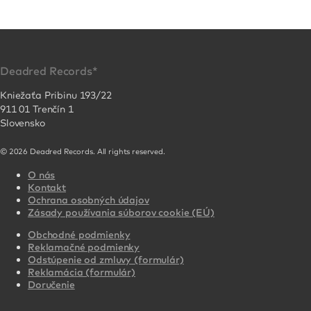
Deadred Records*
Kniežaťa Pribinu 193/22
911 01 Trenčín 1
Slovensko
© 2026 Deadred Records. All rights reserved.
O nás
Kontakt
Ochrana osobných údajov
Zásady používania súborov cookie (EÚ)
Obchodné podmienky
Reklamačné podmienky
Odstúpenie od zmluvy (formulár)
Reklamácia (formulár)
Doručenie