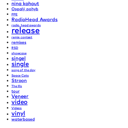
nina kohout
Ospalý pohyb
PPE
RadioHead Awards
radio_head awards
release
remix contest
remixes
RSD
showcase
singel
single
song of the day
Space Cats
Stroon
The Ills
tour
Veneer
video
Videos
vinyl
waterbased