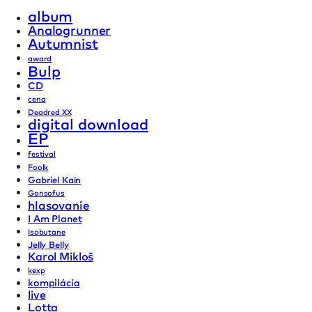
album
Analogrunner
Autumnist
award
Bulp
CD
cena
Deadred XX
digital download
EP
festival
Foolk
Gabriel Kain
Gonsofus
hlasovanie
I Am Planet
Isobutane
Jelly Belly
Karol Mikloš
kexp
kompilácia
live
Lotta