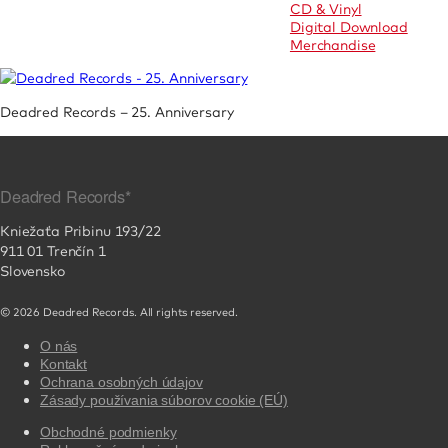
CD & Vinyl
Digital Download
Merchandise
Deadred Records – 25. Anniversary
Deadred Records*
Kniežaťa Pribinu 193/22
911 01 Trenčín 1
Slovensko
© 2026 Deadred Records. All rights reserved.
O nás
Kontakt
Ochrana osobných údajov
Zásady používania súborov cookie (EÚ)
Obchodné podmienky