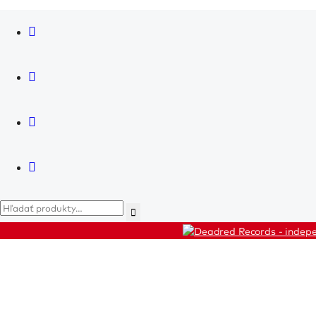
News
Košík
Artists
Releases
Live
Shop