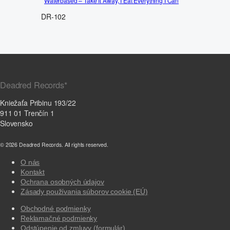
Waterbased – Take It Away, I Eat Everything I Can
DR-102
Deadred Records*
Kniežaťa Pribinu 193/22
911 01 Trenčín 1
Slovensko
© 2026 Deadred Records. All rights reserved.
O nás
Kontakt
Ochrana osobných údajov
Zásady používania súborov cookie (EÚ)
Obchodné podmienky
Reklamačné podmienky
Odstúpenie od zmluvy (formulár)