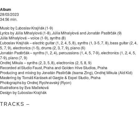
Album
28/03/2023
34:56 min.
Music by Ľuboslav Krajňák (1-9)
Lyrics by Júlia Mihalyiová (1-8), Júlia Mihalyiová and Jonatán Pastirčák (9)
Júlia Mihalyiová – voice (1-9), synths (8)
Ľuboslav Krajňák – electric guitar (1, 2, 4, 5, 8), synths (1, 3-5, 7, 8), bass guitar (2, 4,
5, 7, 9), electronics (1-5), drums (2, 3, 7, 9), piano (6)
Jonatán Pastirčák – synths (1, 2, 4), percussions (1, 4, 5, 7-9), electronics (1, 2, 4, 5,
7-9), piano (7, 9)
Ondřej Mikula – synths (2, 3, 5, 8), electronics (2, 5, 8, 9)
Recorded at Studio Faust, Praha and Golden Hive Studios, Praha
Producing and mixing by Jonatán Pastirčák (Isama Zing), Ondřej Mikula (Aid Kid)
Mastering by Tomáš Karásek at Gargle & Expel Studio, Praha
Photographs by Ondrej Rychnavský (Ryon)
Illustrations by Eva Mačeková
Design by Ľuboslav Krajňák
TRACKS –