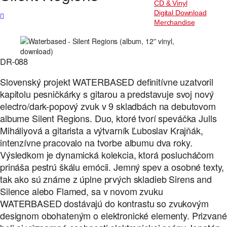
CD & Vinyl
Digital Download
Merchandise
DR-088
Slovenský projekt WATERBASED definitívne uzatvoril
kapitolu pesničkárky s gitarou a predstavuje svoj nový
electro/dark-popový zvuk v 9 skladbách na debutovom
albume Silent Regions. Duo, ktoré tvorí speváčka Julls
Miháliyová a gitarista a výtvarník Ľuboslav Krajňák,
intenzívne pracovalo na tvorbe albumu dva roky.
Výsledkom je dynamická kolekcia, ktorá poslucháčom
prináša pestrú škálu emócii. Jemný spev a osobné texty,
tak ako sú známe z úplne prvých skladieb Sirens and
Silence alebo Flamed, sa v novom zvuku
WATERBASED dostávajú do kontrastu so zvukovým
designom obohateným o elektronické elementy. Prizvané