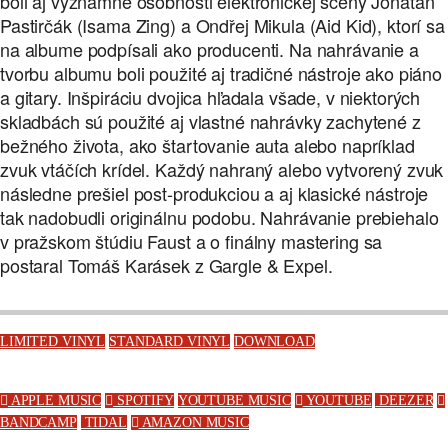
boli aj významné osobnosti elektronickej scény Jonatán
Pastirčák (Isama Zing) a Ondřej Mikula (Aid Kid), ktorí sa
na albume podpísali ako producenti. Na nahrávanie a
tvorbu albumu boli použité aj tradičné nástroje ako piáno
a gitary. Inšpiráciu dvojica hľadala všade, v niektorých
skladbách sú použité aj vlastné nahrávky zachytené z
bežného života, ako štartovanie auta alebo napríklad
zvuk vtáčích krídel. Každý nahraný alebo vytvorený zvuk
následne prešiel post-produkciou a aj klasické nástroje
tak nadobudli originálnu podobu. Nahrávanie prebiehalo
v pražskom štúdiu Faust a o finálny mastering sa
postaral Tomáš Karásek z Gargle & Expel.
LIMITED VINYL
STANDARD VINYL
DOWNLOAD
APPLE MUSIC
SPOTIFY
YOUTUBE MUSIC
YOUTUBE
DEEZER
BANDCAMP
TIDAL
AMAZON MUSIC