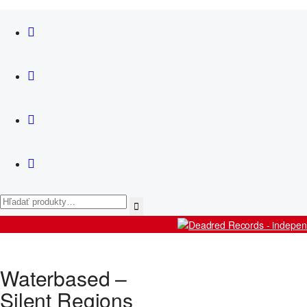
News
Košík
Artists
Waterbased –
Releases
Live
Silent Regions
Shop