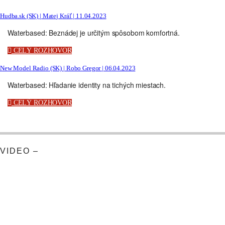
Hudba.sk (SK) | Matej Kráľ | 11.04.2023
Waterbased: Beznádej je určitým spôsobom komfortná.
CELÝ ROZHOVOR
New Model Radio (SK) | Robo Gregor | 06.04.2023
Waterbased: Hľadanie identity na tichých miestach.
CELÝ ROZHOVOR
VIDEO –