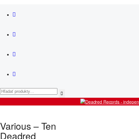
News
Košík
Artists
Various – Ten
Releases
Live
Deadred
Shop