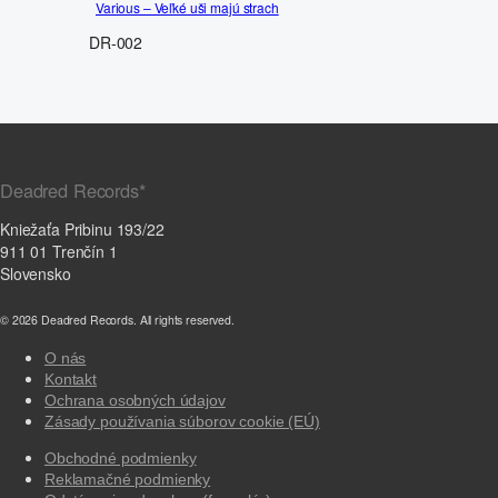
Various – Veľké uši majú strach
DR-002
Deadred Records*
Kniežaťa Pribinu 193/22
911 01 Trenčín 1
Slovensko
© 2026 Deadred Records. All rights reserved.
O nás
Kontakt
Ochrana osobných údajov
Zásady používania súborov cookie (EÚ)
Obchodné podmienky
Reklamačné podmienky