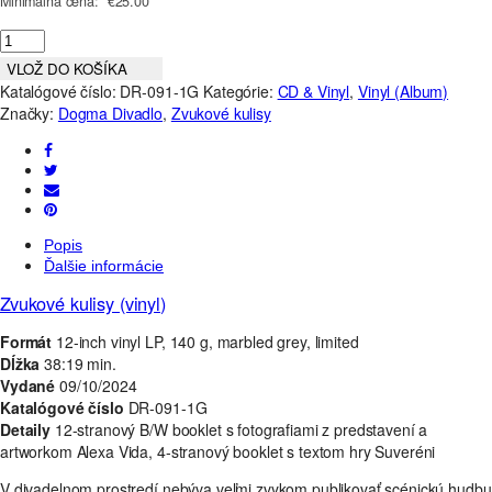
Minimálna cena:
€
25.00
VLOŽ DO KOŠÍKA
Katalógové číslo:
DR-091-1G
Kategórie:
CD & Vinyl
,
Vinyl (Album)
Značky:
Dogma Divadlo
,
Zvukové kulisy
Popis
Ďalšie informácie
Zvukové kulisy (vinyl)
Formát
12-inch vinyl LP, 140 g, marbled grey, limited
Dĺžka
38:19 min.
Vydané
09/10/2024
Katalógové číslo
DR-091-1G
Detaily
12-stranový B/W booklet s fotografiami z predstavení a
artworkom Alexa Vida, 4-stranový booklet s textom hry Suveréni
V divadelnom prostredí nebýva veľmi zvykom publikovať scénickú hudbu