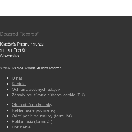
Deadred Records*
Kniežaťa Pribinu 193/22
911 01 Trenčín 1
Slovensko
© 2026 Deadred Records. All rights reserved.
O nás
Kontakt
Ochrana osobných údajov
Zásady používania súborov cookie (EÚ)
Obchodné podmienky
Reklamačné podmienky
Odstúpenie od zmluvy (formulár)
Reklamácia (formulár)
Doručenie