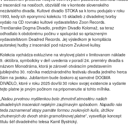
z inscenácií na nosičoch, obzvlášť nie v kontexte slovenského
nezávislého divadla. Kultové divadlo STOKA sa k tomu podujalo v roku
1993, kedy ich eponymnú kolekciu 15 skladieb z divadelnej tvorby
vydalo na CD rovnako kultové vydavateľstvo Zoon Records.
Trenčianske Dogma Divadlo, predtým Divadlo Kolomaž, sa teraz
odhodlalo k obdobnému počinu v spolupráci so spriazneným
vydavateľstvom Deadred Records. Jej výsledkom je kompilácia
autorskej hudby z inscenácií pod názvom Zvukové kulisy.
Kolekcia vychádza exkluzívne na vinylovej platni v limitovanom náklade
9. októbra, symbolicky v deň uvedenia v poradí 24. premiéry divadla s
názvom Monodráma, ktorá je zároveň otváracím predstavením
jubilejného 30. ročníka medzinárodného festivalu divadla jedného herca
Sám na javisku. Jubilantom bude čoskoro aj samotné DOGMA
DIVADLO, ktoré v roku 2025 dovŕši 30 rokov svojej existencie a vydanie
tejto platne je prvým počinom na pripomenutie si tohto míľnika.
„
Našou prvotnou myšlienkou bolo zhmotniť atmosféru našich
divadelných inscenácii nejakým zaujímavým spôsobom. Napadlo nás
teda zaznamenať stopy pamäte formou zvukových kulís, útržkov
zhutnených do dvoch strán gramofónovej platne
”, vysvetľuje koncept
titulu šéf divadelného telesa Kamil Bystrický.