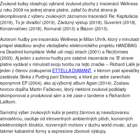
Zvukové kulisy obsahujú vybrané zvukové plochy z inscenácií Wellness
z roku 2009 na jednej strane platne, zatiaľ čo druhá strana je
skompilovaná z výberu zvukových záznamov inscenácií Re: Kapitulácia
(2019), To je divadlo! (2019), Záväzný výstup (2018), Suveréni (2018),
Konzervatívec (2018), Komunál (2013) a Blázon (2013).
Autorom hudby pre inscenáciu Wellness je Milan Uhrík, ktorý v minulosti
prispel skladbou svojho vtedajšieho elektronického projektu HANDBAG
na Deadred kompilácie Veľké uši majú strach (2001) a Re(d)mixes
(2003). Aj jeden z autorov hudby pre ostatné inscenácie na ‘B’ strane
platne vydával v minulosti svoju tvorbu na tejto značke – Richard Lalík je
jeden z členov zoskupenia
ETTELLA DIAMANT
, v ktorom post speváčky
zastávala Slivka z Puding pani Elvisovej, a ktoré po sebe zanechalo
eponymné EP (2004), ako aj výborný album Again (2014). Zostavu
tvorcov dopĺňa Martin Fačkovec, ktorý niektoré zvukové podklady
skomponoval a produkoval sám a iné zase v tandeme s Richardom
Lalíkom.
Samotný výber zvukových kulís je pestrý žánrovo aj navodzovanou
atmosférou, osciluje od introvertných ambientných plôch, komorných
elektronických štruktúr, rozverných motívov v duchu world-music, až po
takmer kabaretné formy a expresívne zborové výstupy.