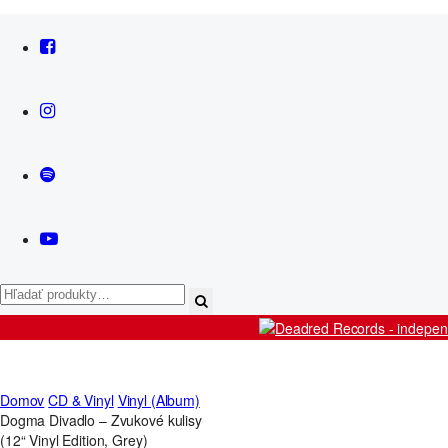
News
Košík
Artists
Releases
Domov
CD & Vinyl
Vinyl (Album)
Live
Dogma Divadlo – Zvukové kulisy
Shop
(12“ Vinyl Edition, Grey)