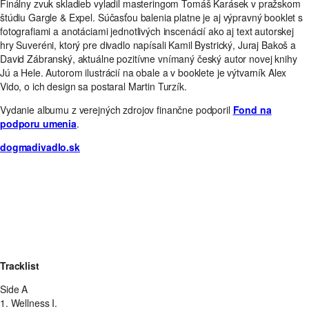
Finálny zvuk skladieb vyladil masteringom Tomáš Karásek v pražskom
štúdiu Gargle & Expel. Súčasťou balenia platne je aj výpravný booklet s
fotografiami a anotáciami jednotlivých inscenácií ako aj text autorskej
hry Suveréni, ktorý pre divadlo napísali Kamil Bystrický, Juraj Bakoš a
David Zábranský, aktuálne pozitívne vnímaný český autor novej knihy
Jú a Hele. Autorom ilustrácií na obale a v booklete je výtvarník Alex
Vido, o ich design sa postaral Martin Turzík.
Vydanie albumu z verejných zdrojov finančne podporil
Fond na
podporu umenia
.
dogmadivadlo.sk
Tracklist
Side A
1. Wellness I.