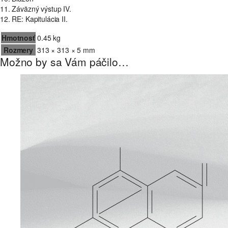
11. Záväzný výstup IV.
12. RE: Kapitulácia II.
Hmotnosť
0.45 kg
Rozmery
313 × 313 × 5 mm
Možno by sa Vám páčilo…