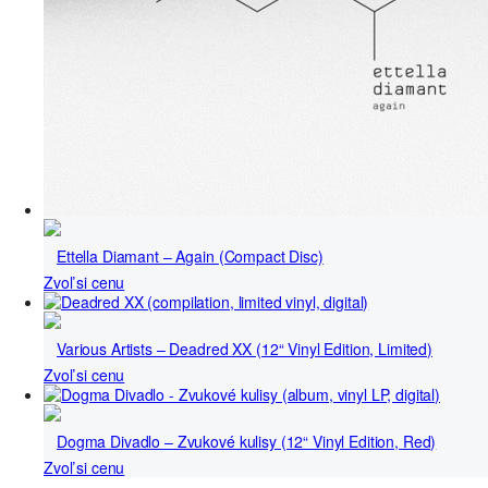
Ettella Diamant – Again (Compact Disc)
Zvoľ si cenu
Various Artists – Deadred XX (12“ Vinyl Edition, Limited)
Zvoľ si cenu
Dogma Divadlo – Zvukové kulisy (12“ Vinyl Edition, Red)
Zvoľ si cenu