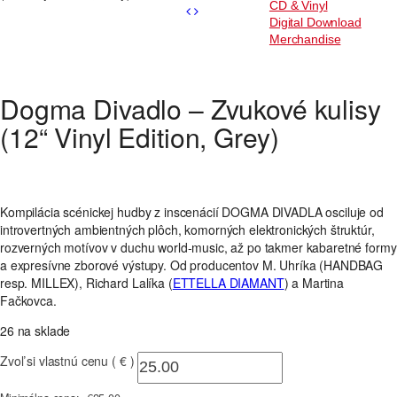
CD & Vinyl
Digital Download
Merchandise
Dogma Divadlo – Zvukové kulisy
(12“ Vinyl Edition, Grey)
Kompilácia scénickej hudby z inscenácií DOGMA DIVADLA osciluje od
introvertných ambientných plôch, komorných elektronických štruktúr,
rozverných motívov v duchu world-music, až po takmer kabaretné formy
a expresívne zborové výstupy. Od producentov M. Uhríka (HANDBAG
resp. MILLEX), Richard Lalíka (
ETTELLA DIAMANT
) a Martina
Fačkovca.
26 na sklade
Zvoľ si vlastnú cenu ( € )