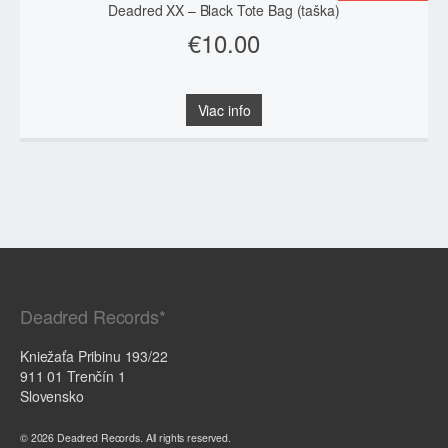
môžete
Deadred XX – Black Tote Bag (taška)
vybrať
€
10.00
na
stránke
produktu.
Viac info
Deadred Records*
Kniežaťa Pribinu 193/22
911 01 Trenčín 1
Slovensko
© 2026 Deadred Records. All rights reserved.