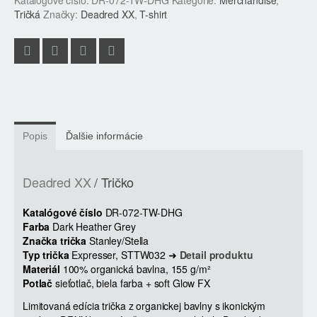
Tričká
Značky:
Deadred XX
,
T-shirt
Popis
Ďalšie informácie
Deadred XX
/ Tričko
Katalógové číslo
DR-072-TW-DHG
Farba
Dark Heather Grey
Značka trička
Stanley/Stella
Typ trička
Expresser, STTW032 ➜
Detail produktu
Materiál
100% organická bavlna, 155 g/m²
Potlač
sieťotlač, biela farba + soft Glow FX
Limitovaná edícia trička z organickej bavlny s ikonickým