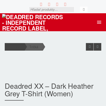
News
Artists
Domov
Tričká
Releases
SOLD OUT
Live
Shop
Deadred XX – Dark Heather
Grey T-Shirt (Women)