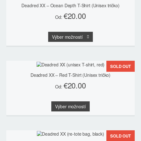
môžete
Deadred XX – Ocean Depth T-Shirt (Unisex tričko)
vybrať
€
20.00
na
Od:
stránke
produktu.
Tento
Výber možností
produkt
má
viacero
variantov.
Možnosti
SOLD OUT
si
môžete
Deadred XX – Red T-Shirt (Unisex tričko)
vybrať
€
20.00
na
Od:
stránke
produktu.
Tento
Výber možností
produkt
má
viacero
variantov.
Možnosti
SOLD OUT
si