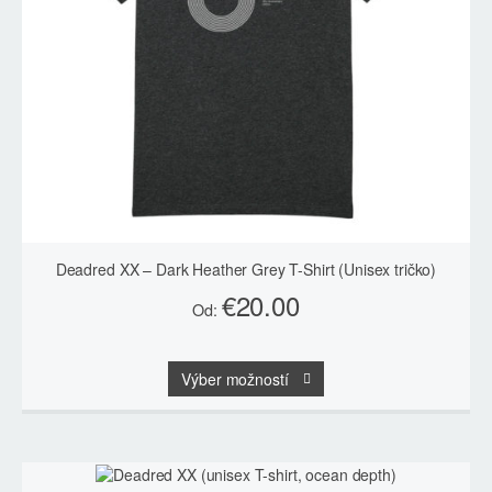
Deadred XX – Dark Heather Grey T-Shirt (Unisex tričko)
€
20.00
Od:
Tento
Výber možností
produkt
má
viacero
variantov.
Možnosti
si