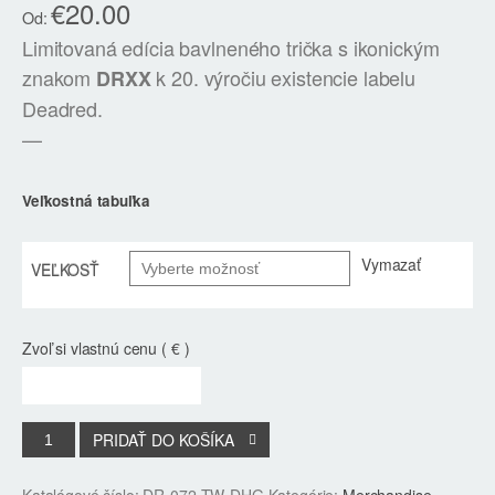
€
20.00
Od:
Limitovaná edícia bavlneného trička s ikonickým
znakom
k 20. výročiu existencie labelu
DRXX
Deadred.
—
Veľkostná tabuľka
Vymazať
VEĽKOSŤ
Zvoľ si vlastnú cenu ( € )
PRIDAŤ DO KOŠÍKA
Katalógové číslo:
DR-072-TW-DHG
Kategórie:
Merchandise
,