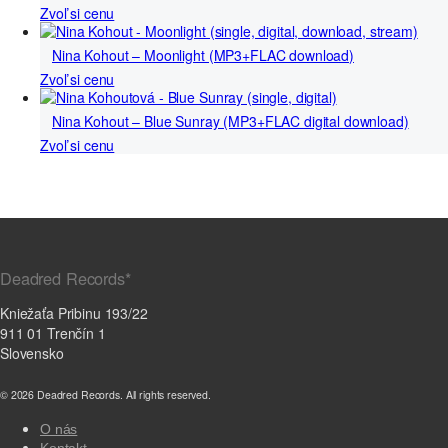
Zvoľ si cenu
Nina Kohout – Moonlight (MP3+FLAC download)
Zvoľ si cenu
Nina Kohout – Blue Sunray (MP3+FLAC digital download)
Zvoľ si cenu
Deadred Records*
Kniežaťa Pribinu 193/22
911 01 Trenčín 1
Slovensko
© 2026 Deadred Records. All rights reserved.
O nás
Kontakt