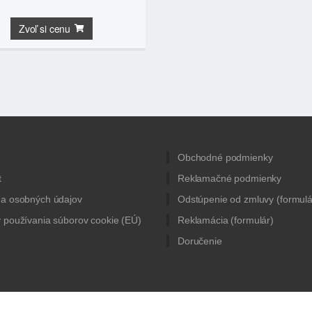
Zvoľ si cenu
Obchodné podmienky
t
Reklamačné podmienky
a osobných údajov
Odstúpenie od zmluvy (formulá
 používania súborov cookie (EÚ)
Reklamácia (formulár)
Doručenie