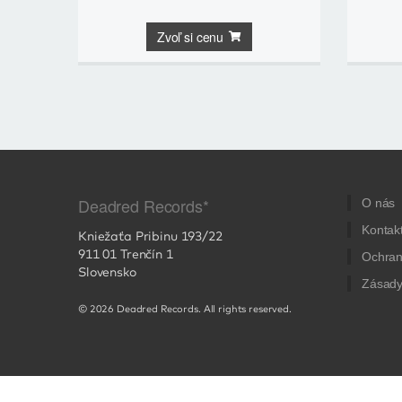
Zvoľ si cenu
Deadred Records*
O nás
Kontak
Kniežaťa Pribinu 193/22
911 01 Trenčín 1
Ochran
Slovensko
Zásady
© 2026 Deadred Records. All rights reserved.