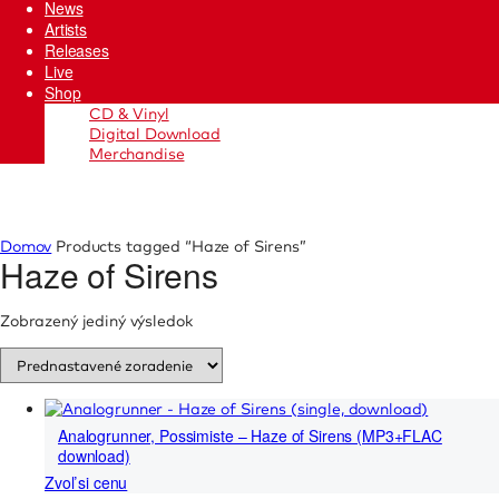
News
Artists
Releases
Live
Shop
CD & Vinyl
Digital Download
Merchandise
Domov
Products tagged “Haze of Sirens”
Haze of Sirens
Zobrazený jediný výsledok
Analogrunner, Possimiste – Haze of Sirens (MP3+FLAC
download)
Zvoľ si cenu