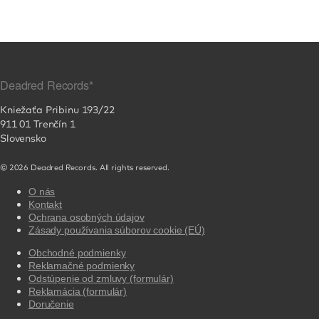
Deadred Records*
Kniežaťa Pribinu 193/22
911 01 Trenčín 1
Slovensko
© 2026 Deadred Records. All rights reserved.
O nás
Kontakt
Ochrana osobných údajov
Zásady používania súborov cookie (EÚ)
Obchodné podmienky
Reklamačné podmienky
Odstúpenie od zmluvy (formulár)
Reklamácia (formulár)
Doručenie