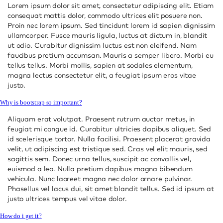
Lorem ipsum dolor sit amet, consectetur adipiscing elit. Etiam
consequat mattis dolor, commodo ultrices elit posuere non.
Proin nec lorem ipsum. Sed tincidunt lorem id sapien dignissim
ullamcorper. Fusce mauris ligula, luctus at dictum in, blandit
ut odio. Curabitur dignissim luctus est non eleifend. Nam
faucibus pretium accumsan. Mauris a semper libero. Morbi eu
tellus tellus. Morbi mollis, sapien at sodales elementum,
magna lectus consectetur elit, a feugiat ipsum eros vitae
justo.
Why is bootstrap so important?
Aliquam erat volutpat. Praesent rutrum auctor metus, in
feugiat mi congue id. Curabitur ultricies dapibus aliquet. Sed
id scelerisque tortor. Nulla facilisi. Praesent placerat gravida
velit, ut adipiscing est tristique sed. Cras vel elit mauris, sed
sagittis sem. Donec urna tellus, suscipit ac convallis vel,
euismod a leo. Nulla pretium dapibus magna bibendum
vehicula. Nunc laoreet magna nec dolor ornare pulvinar.
Phasellus vel lacus dui, sit amet blandit tellus. Sed id ipsum at
justo ultrices tempus vel vitae dolor.
How do i get it?